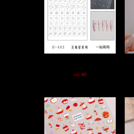
拍拍膠噴槍噴繪輔助專用貼紙
格
40
NT$