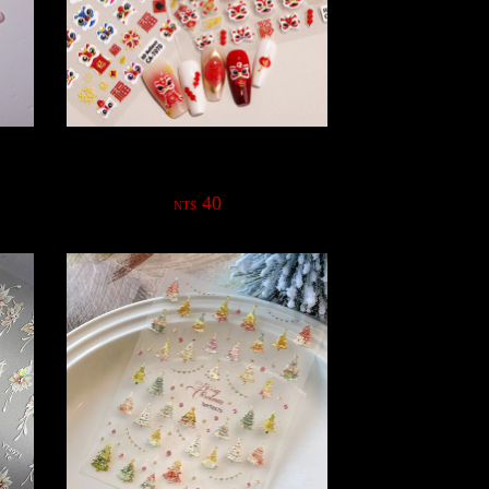
新年氣氛浮雕貼紙網紅款
40
NT$