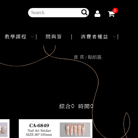
0
教學課程
問與答
消費者權益
首 頁
貼紙區
綜合
時間