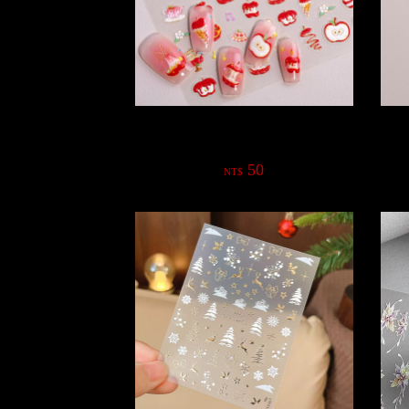
5D食物甜點水果網紅熱銷浮雕款
50
NT$