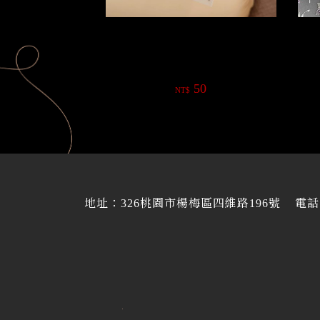
浮雕燙金銀聖誕雪花麋鹿系列美甲
浮
貼紙
50
NT$
地址：
326桃園市楊梅區四維路196號
電話