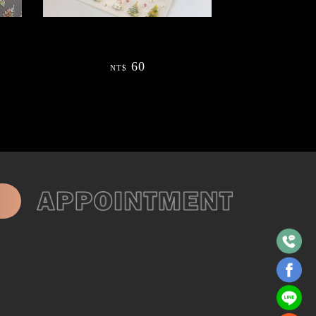
貼紙
浮雕聖誕樹美甲貼紙75te
60
NT$
約