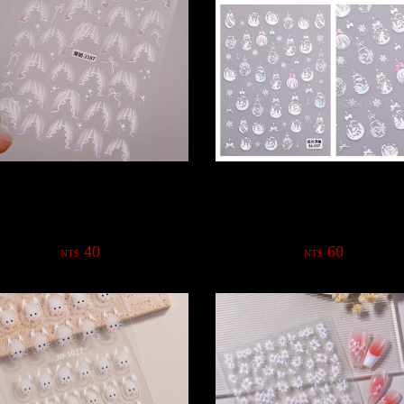
紋花磚線條蕾絲星芒網紅熱銷5D
雪花玻璃球海洋網紅熱銷款5D
浮雕貼紙
貼紙
40
60
NT$
NT$