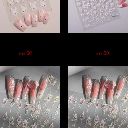
可愛娃娃動物卡通浮雕貼紙
花卉蝴蝶系列浮雕貼紙
50
50
NT$
NT$