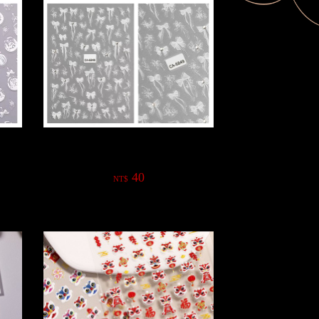
浮雕
蝴蝶結翅膀網紅熱銷5D浮雕款貼紙
40
NT$