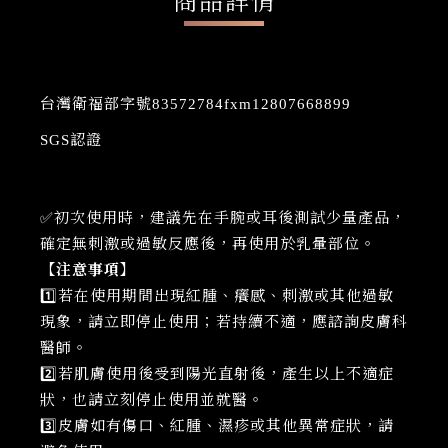
商品詳情
台灣衛福部字號83572784fxm12807668899
SGS認證
✅初次使用時，建議先在手腕或耳後測試少量產品，
確定無刺激或過敏反應後，再使用於乳暈部位。
【注意事項】
1️⃣若在使用期間出現紅腫、癢感、刺激或其他過敏
現象，請立即停止使用；若持續不適，應諮詢皮膚科
醫師。
2️⃣若肌膚使用後受到陽光直射後，產生以上不適症
狀，也請立刻停止使用並就醫。
3️⃣皮膚如有傷口、紅腫、濕疹或其他異常症狀，請