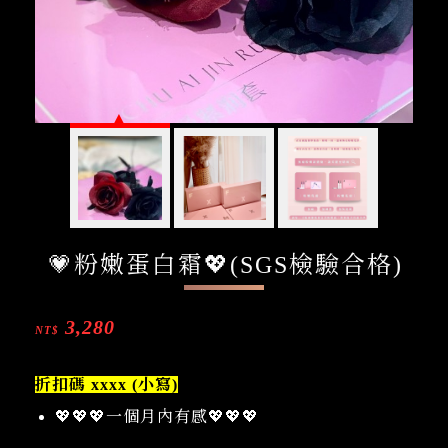
💗粉嫩蛋白霜💖(SGS檢驗合格)
3,280
NT$
折扣碼 xxxx (小寫)
💖💖💖一個月內有感💖💖💖